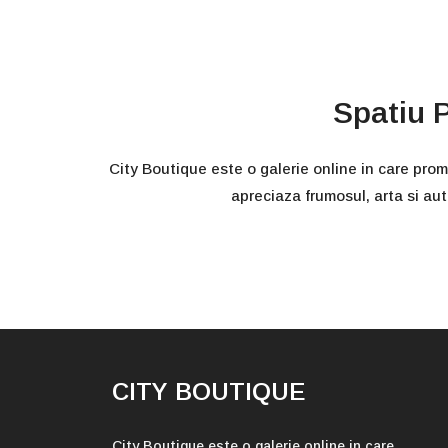
Spatiu P
City Boutique este o galerie online in care prom
apreciaza frumosul, arta si aute
CITY BOUTIQUE
City Boutique
este o galerie online in care