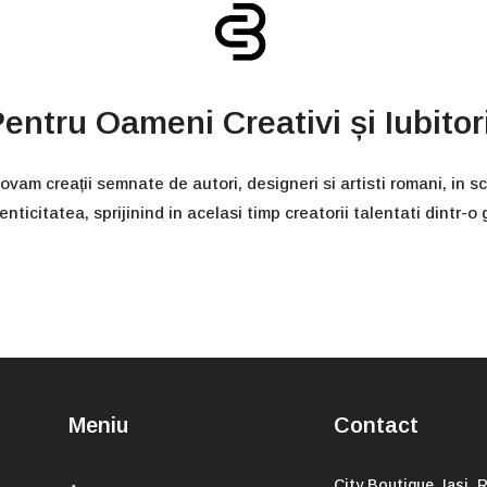
entru Oameni Creativi și Iubitor
ovam creații semnate de autori, designeri si artisti romani, in 
nticitatea, sprijinind in acelasi timp creatorii talentati dintr-
Meniu
Contact
City Boutique, Iasi,