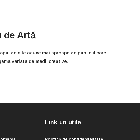
i de Artă
scopul de a le aduce mai aproape de publicul care
o gama variata de medii creative.
Link-uri utile
 Romania
Politică de confidențialitate